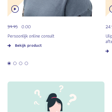
39.95
0.00
24.
Persoonlijk online consult
Uli
aft
Bekijk product