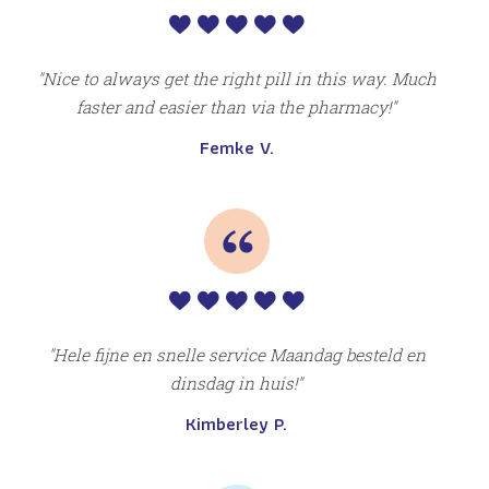
 12
Wat
n.
maa
Nice to always get the right pill in this way. Much
faster and easier than via the pharmacy!
d
al
Femke V.
we
Hele fijne en snelle service Maandag besteld en
dinsdag in huis!
Kimberley P.
jk
voo