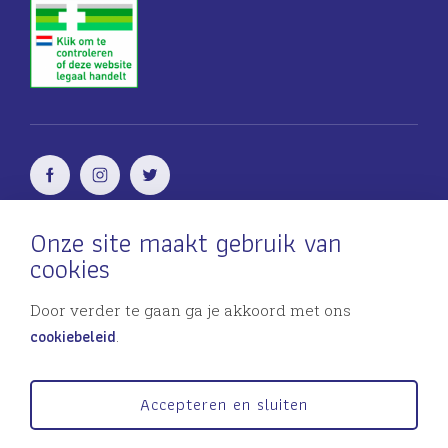
Onze site maakt gebruik van
Voor vrouwen
door vrouwen
cookies
Incontinentie problemen?
Door verder te gaan ga je akkoord met ons
discreetapotheek.nl
cookiebeleid
.
MijnPil.nu © 2026
Accepteren en sluiten