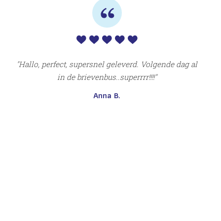
te
abo
n
zi
oo
Hallo, perfect, supersnel geleverd. Volgende dag al
in de brievenbus..superrrr!!!!
Anna B.
r
D
en
doo
n