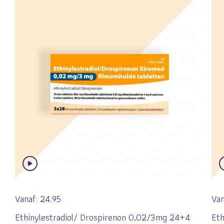
Vanaf:
24.95
Van
Ethinylestradiol/ Drospirenon 0,02/3mg 24+4
Eth