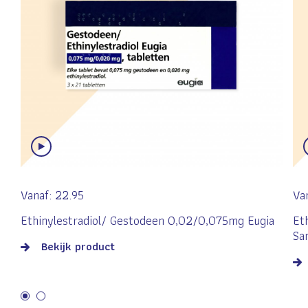
Vanaf:
22.95
Van
Ethinylestradiol/ Gestodeen 0,02/0,075mg Eugia
Et
Sa
Bekijk product