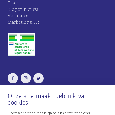
Team
Blog en nieuws
Vacatures
Marketing & PR
Onze site maakt gebruik van
Voor vrouwen
door vrouwen
cookies
Incontinentie problemen?
Door verder te gaan ga je akkoord met ons
discreetapotheek.nl