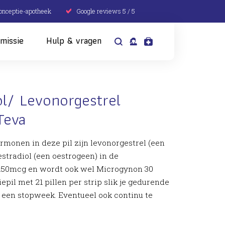
conceptie-apotheek
Google reviews 5 / 5
missie
Hulp & vragen
ol/ Levonorgestrel
Teva
rmonen in deze pil zijn levonorgestrel (een
stradiol (een oestrogeen) in de
150mcg en wordt ook wel Microgynon 30
il met 21 pillen per strip slik je gedurende
 een stopweek. Eventueel ook continu te