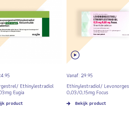
24.95
Vanaf:
29.95
gestrel/ Ethinylestradiol
Ethinylestradiol/ Levonorges
,03mg Eugia
0,03/0,15mg Focus
ijk product
Bekijk product