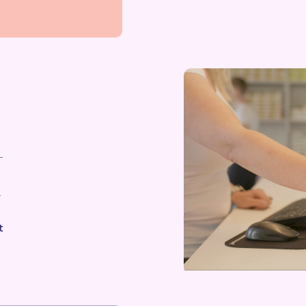
-
.
t