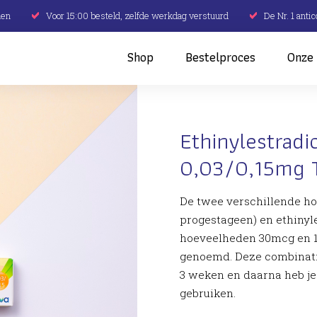
den
Voor 15:00 besteld, zelfde werkdag verstuurd
De Nr. 1 anti
Shop
Bestelproces
Onze 
Ethinylestradi
0,03/0,15mg 
De twee verschillende ho
progestageen) en ethinyle
hoeveelheden 30mcg en 
genoemd. Deze combinatiep
3 weken en daarna heb je
gebruiken.