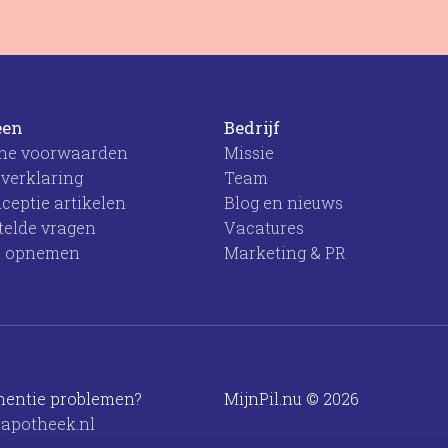
een
Bedrijf
ne voorwaarden
Missie
 verklaring
Team
ceptie artikelen
Blog en nieuws
telde vragen
Vacatures
t opnemen
Marketing & PR
nentie problemen?
MijnPil.nu © 2026
tapotheek.nl