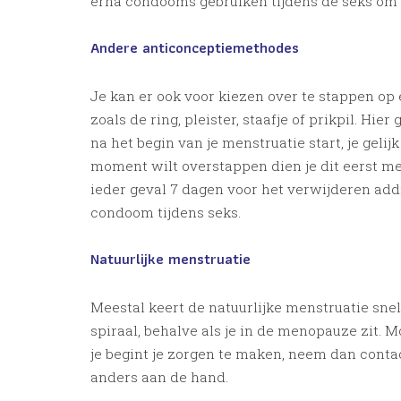
erna condooms gebruiken tijdens de seks om 
Andere anticonceptiemethodes
Je kan er ook voor kiezen over te stappen o
zoals de ring, pleister, staafje of prikpil. Hie
na het begin van je menstruatie start, je gelij
moment wilt overstappen dien je dit eerst met
ieder geval 7 dagen voor het verwijderen add
condoom tijdens seks.
Natuurlijke menstruatie
Meestal keert de natuurlijke menstruatie snel
spiraal, behalve als je in de menopauze zit. M
je begint je zorgen te maken, neem dan contact
anders aan de hand.